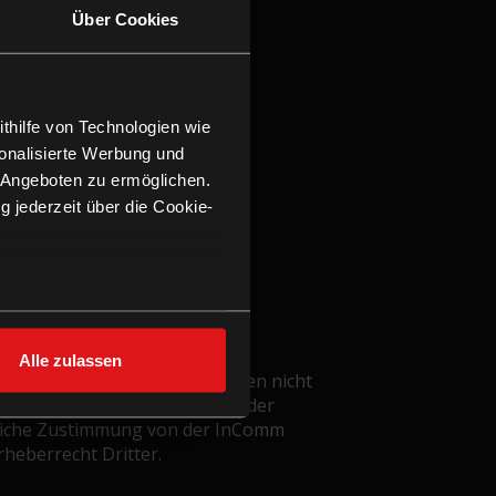
Über Cookies
ithilfe von Technologien wie
onalisierte Werbung und
 Angeboten zu ermöglichen.
g jederzeit über die Cookie-
au sein können
zieren
Alle zulassen
hre Präferenzen im
Abschnitt
t – dem Urheberrecht und dürfen nicht
eilen verbreitet, verändert oder
ftliche Zustimmung von der InComm
heberrecht Dritter.
 Medien anbieten zu können
hrer Verwendung unserer