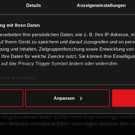
Details
Anzeigeneinstellungen
g mit Ihren Daten
erarbeiten Ihre persönlichen Daten, wie z. B. Ihre IP-Adresse, m
uf Ihrem Gerät zu speichern und darauf zuzugreifen und so pers
ung und Inhalten, Zielgruppenforschung sowie Entwicklung von
 Abs. 2 RStV:
 Ihre Daten für welche Zwecke nutzt. Sie können Ihre Einwilligun
 auf das Privacy Trigger Symbol ändern oder widerrufen
n wir auch gerne:
re geografische Lage erfassen, welche bis auf einige Meter gen
es Scannen nach bestimmten Merkmalen (Fingerprinting) identifi
Anpassen
ie Ihre persönlichen Daten verarbeitet werden, und legen Sie I
neplexx.at unterliegen – sofern nicht anders gekennzeichne
ng von der InComm Austria GmbH weder als Ganzes noch in T
te eingebundenen Bilder dürfen nicht ohne vorherige schri
en Websites enthaltene Bilder unterliegen teilweise dem Ur
nhalte und Anzeigen zu personalisieren, Funktionen für soziale
Website zu analysieren. Außerdem geben wir Informationen zu I